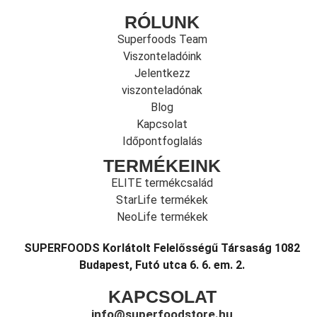
RÓLUNK
Superfoods Team
Viszonteladóink
Jelentkezz
viszonteladónak
Blog
Kapcsolat
Időpontfoglalás
TERMÉKEINK
ELITE termékcsalád
StarLife termékek
NeoLife termékek
SUPERFOODS Korlátolt Felelősségű Társaság 1082
Budapest, Futó utca 6. 6. em. 2.
KAPCSOLAT
info@superfoodstore.hu