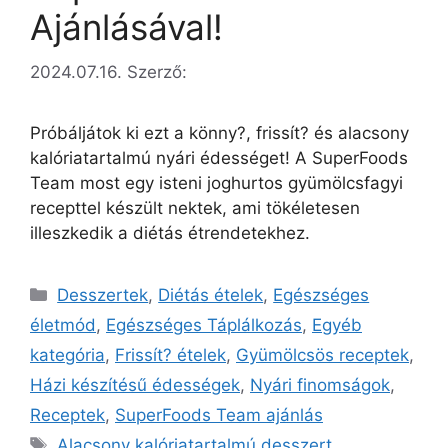
Ajánlásával!
2024.07.16.
Szerző:
Próbáljátok ki ezt a könny?, frissít? és alacsony
kalóriatartalmú nyári édességet! A SuperFoods
Team most egy isteni joghurtos gyümölcsfagyi
recepttel készült nektek, ami tökéletesen
illeszkedik a diétás étrendetekhez.
Desszertek
,
Diétás ételek
,
Egészséges
életmód
,
Egészséges Táplálkozás
,
Egyéb
kategória
,
Frissít? ételek
,
Gyümölcsös receptek
,
Házi készítésű édességek
,
Nyári finomságok
,
Receptek
,
SuperFoods Team ajánlás
Alacsony kalóriatartalmú desszert
,