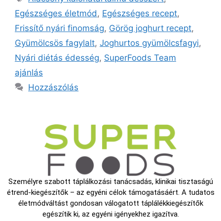
Egészséges életmód
,
Egészséges recept
,
Frissítő nyári finomság
,
Görög joghurt recept
,
Gyümölcsös fagylalt
,
Joghurtos gyümölcsfagyi
,
Nyári diétás édesség
,
SuperFoods Team
ajánlás
Hozzászólás
Személyre szabott táplálkozási tanácsadás, klinikai tisztaságú
étrend-kiegészítők – az egyéni célok támogatásáért. A tudatos
életmódváltást gondosan válogatott táplálékkiegészítők
egészítik ki, az egyéni igényekhez igazítva.