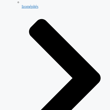
Izomépítés