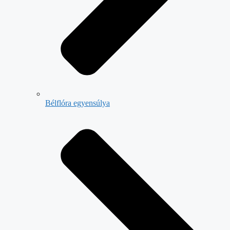
Bélflóra egyensúlya