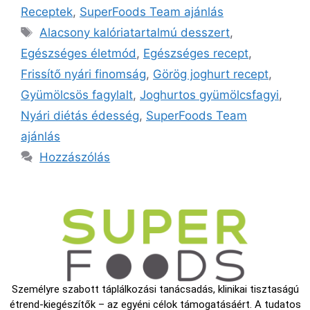
Receptek
,
SuperFoods Team ajánlás
Alacsony kalóriatartalmú desszert
,
Egészséges életmód
,
Egészséges recept
,
Frissítő nyári finomság
,
Görög joghurt recept
,
Gyümölcsös fagylalt
,
Joghurtos gyümölcsfagyi
,
Nyári diétás édesség
,
SuperFoods Team
ajánlás
Hozzászólás
Személyre szabott táplálkozási tanácsadás, klinikai tisztaságú
étrend-kiegészítők – az egyéni célok támogatásáért. A tudatos