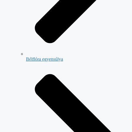
Bélflóra egyensúlya