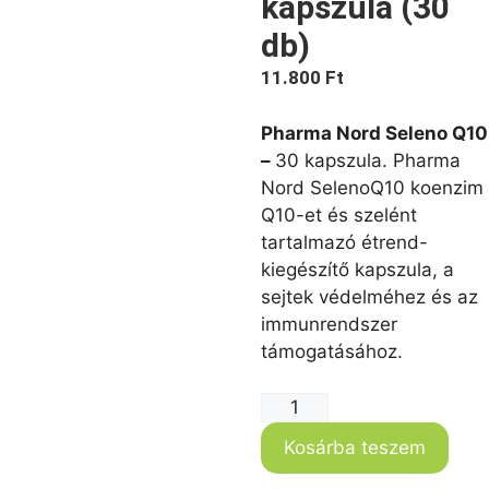
kapszula (30
db)
11.800
Ft
Pharma Nord Seleno Q10
–
30 kapszula. Pharma
Nord SelenoQ10 koenzim
Q10-et és szelént
tartalmazó étrend-
kiegészítő kapszula, a
sejtek védelméhez és az
immunrendszer
támogatásához.
Kosárba teszem