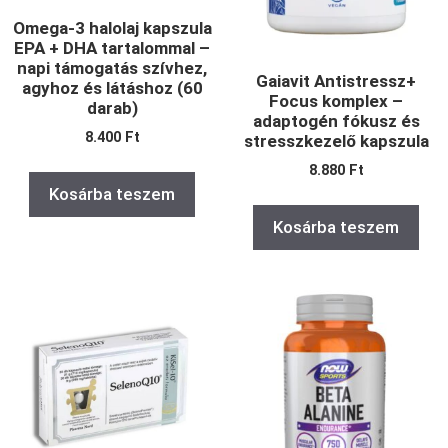
Omega-3 halolaj kapszula
EPA + DHA tartalommal –
napi támogatás szívhez,
Gaiavit Antistressz+
agyhoz és látáshoz (60
Focus komplex –
darab)
adaptogén fókusz és
8.400
Ft
stresszkezelő kapszula
8.880
Ft
Kosárba teszem
Kosárba teszem