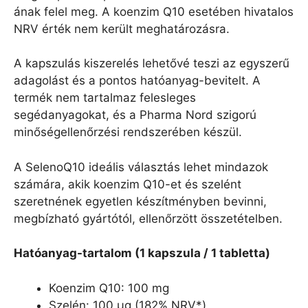
ának felel meg. A koenzim Q10 esetében hivatalos
NRV érték nem került meghatározásra.
A kapszulás kiszerelés lehetővé teszi az egyszerű
adagolást és a pontos hatóanyag-bevitelt. A
termék nem tartalmaz felesleges
segédanyagokat, és a Pharma Nord szigorú
minőségellenőrzési rendszerében készül.
A SelenoQ10 ideális választás lehet mindazok
számára, akik koenzim Q10-et és szelént
szeretnének egyetlen készítményben bevinni,
megbízható gyártótól, ellenőrzött összetételben.
Hatóanyag-tartalom (1 kapszula / 1 tabletta)
Koenzim Q10: 100 mg
Szelén: 100 µg (182% NRV*)