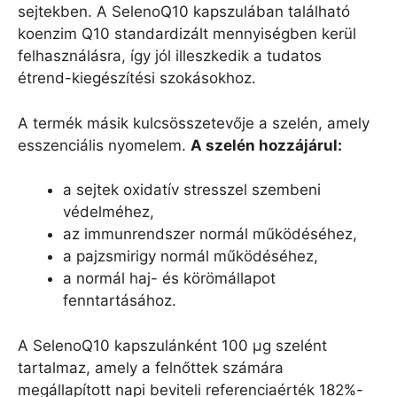
sejtekben. A SelenoQ10 kapszulában található
koenzim Q10 standardizált mennyiségben kerül
felhasználásra, így jól illeszkedik a tudatos
étrend-kiegészítési szokásokhoz.
A termék másik kulcsösszetevője a szelén, amely
esszenciális nyomelem.
A szelén hozzájárul:
a sejtek oxidatív stresszel szembeni
védelméhez,
az immunrendszer normál működéséhez,
a pajzsmirigy normál működéséhez,
a normál haj- és körömállapot
fenntartásához.
A SelenoQ10 kapszulánként 100 µg szelént
tartalmaz, amely a felnőttek számára
megállapított napi beviteli referenciaérték 182%-