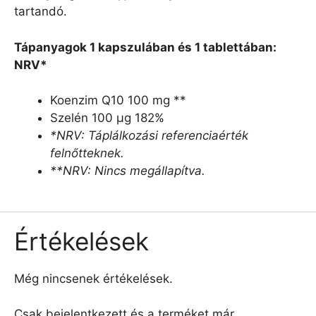
tartandó.
Tápanyagok 1 kapszulában és 1 tablettában:
NRV*
Koenzim Q10 100 mg **
Szelén 100 µg 182%
*NRV: Táplálkozási referenciaérték
felnőtteknek.
**NRV: Nincs megállapítva.
Értékelések
Még nincsenek értékelések.
Csak bejelentkezett és a terméket már