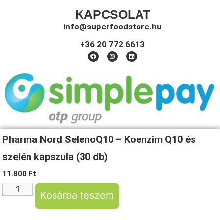
KAPCSOLAT
info@superfoodstore.hu
+36 20 772 6613
Pharma Nord SelenoQ10 – Koenzim Q10 és
szelén kapszula (30 db)
Copyright © 2026 Super Foods | Minden jog fenntartva!
11.800
Ft
AI-SEO Optimized
Verified by Bakó Krisztián
Kosárba teszem
ÁSZF |
Adatkezelési tájékoztató
|
Impresszum
|
Elállási Nyilatkozat