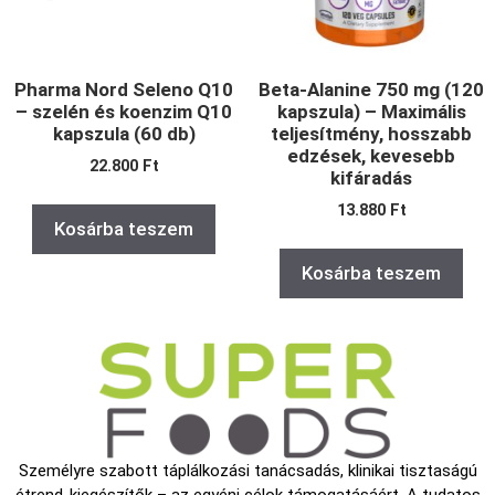
Pharma Nord Seleno Q10
Beta-Alanine 750 mg (120
– szelén és koenzim Q10
kapszula) – Maximális
kapszula (60 db)
teljesítmény, hosszabb
edzések, kevesebb
22.800
Ft
kifáradás
13.880
Ft
Kosárba teszem
Kosárba teszem
Személyre szabott táplálkozási tanácsadás, klinikai tisztaságú
étrend-kiegészítők – az egyéni célok támogatásáért. A tudatos