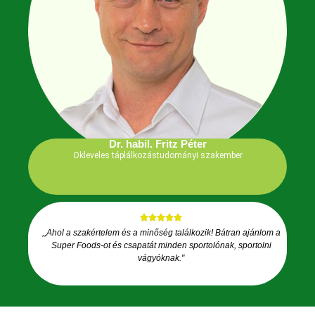
Dr. habil. Fritz Péter
Okleveles táplálkozástudományi szakember
,,Ahol a szakértelem és a minőség találkozik! Bátran ajánlom a
Super Foods-ot és csapatát minden sportolónak, sportolni
vágyóknak."