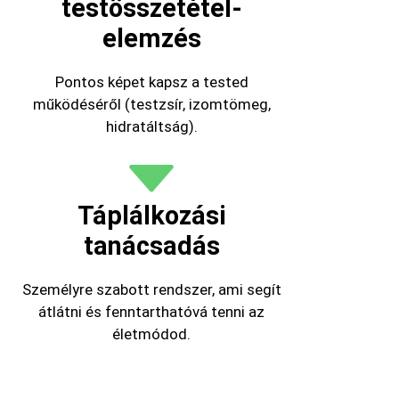
testösszetétel-
elemzés
Pontos képet kapsz a tested
működéséről (testzsír, izomtömeg,
hidratáltság).
Táplálkozási
tanácsadás
Személyre szabott rendszer, ami segít
átlátni és fenntarthatóvá tenni az
életmódod.