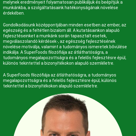
melynek eredményeit folyamatosan publikáljuk és beépítjük a
munkánkba, a szolgáltatásaink hatékonyságának növelése
érdekében.
Gondolkodásunk középpontjában minden esetben az ember, az
egészség és a feltétlen bizalom áll. A kutatásainkon alapuló
fejlesztéseinket a munkánk során tapasztalt esetek,
megválaszolandó kérdések-, az egészség fejlesztésének
növelése motiválja, valamint a tudományos ismeretek bővülése
indikálja.
A SuperFoods filozófiája az átláthatóságra, a
tudományos megalapozottságra és a felelős fejlesztésre épül,
különös tekintettel a bizonyítékokon alapuló szemléletre.
A SuperFoods filozófiája az átláthatóságra, a tudományos
megalapozottságra és a felelős fejlesztésre épül, különös
tekintettel a bizonyítékokon alapuló szemléletre.