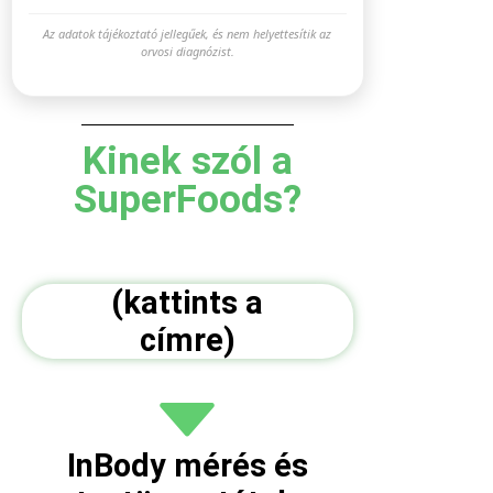
Az adatok tájékoztató jellegűek, és nem helyettesítik az
orvosi diagnózist.
Kinek szól a
SuperFoods?
(kattints a
címre)
InBody mérés és