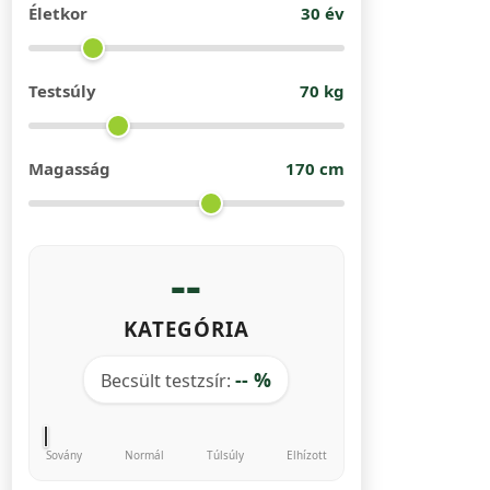
Életkor
30
év
Testsúly
70
kg
Magasság
170
cm
--
KATEGÓRIA
-- %
Becsült testzsír:
Sovány
Normál
Túlsúly
Elhízott