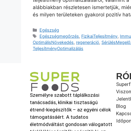
teljesítmény optimalizálásáról, valamint a
alábbiakban részletesen ismertetjük, mié
és milyen területeken gyakorol pozitív hat
Egészség
Egészségmegőrzés
,
FizikaiTeljesítmény
,
Immun
OptimálisNövekedés
,
regeneráció
,
SérülésMegelő
TeljesítményOptimalizálás
RÓ
Super
Viszon
Személyre szabott táplálkozási
Jelent
tanácsadás, klinikai tisztaságú
Blog
étrend-kiegészítők – az egyéni célok
Kapcso
támogatásáért. A tudatos
Időpon
életmódváltást gondosan válogatott