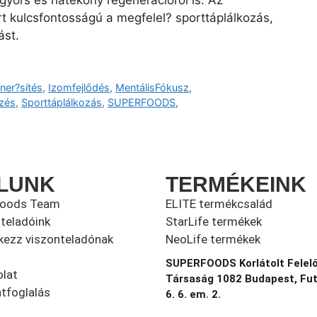
 gyors és hatékony regenerációról is. Az
rt kulcsfontosságú a megfelel? sporttáplálkozás,
ást.
er?sítés
,
Izomfejlődés
,
MentálisFókusz
,
zés
,
Sporttáplálkozás
,
SUPERFOODS
,
LUNK
TERMÉKEINK
foods Team
ELITE termékcsalád
teladóink
StarLife termékek
kezz viszonteladónak
NeoLife termékek
SUPERFOODS Korlátolt Felel
lat
Társaság 1082 Budapest, Fu
tfoglalás
6. 6. em. 2.