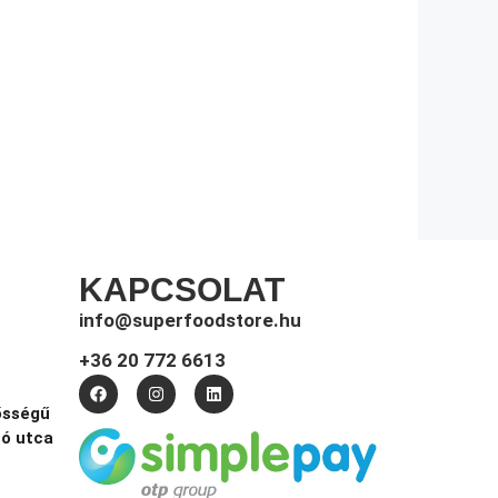
KAPCSOLAT
info@superfoodstore.hu
+36 20 772 6613
ősségű
tó utca