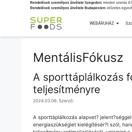
Rendelések személyes átvétele Szegeden:
minden szerda 9:0
Rendelések személyes átvétele Budapesten:
előzetes egyezt
WEBÁRUHÁZ
Szo
MentálisFókusz
A sporttáplálkozás 
teljesítményre
2024.03.06.
Szerző:
A sporttáplálkozás alapvet? jelent?ségge
energiaszükséglet kielégítésér?l szól, ha