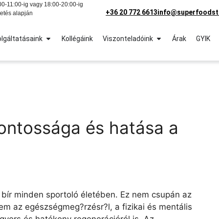
0-11:00-ig vagy 18:00-20:00-ig
+36 20 772 6613
info@superfoodst
etés alapján
lgáltatásaink
Kollégáink
Viszonteladóink
Árak
GYIK
fontossága és hatása a
l bír minden sportoló életében. Ez nem csupán az
nem az egészségmeg?rzésr?l, a fizikai és mentális