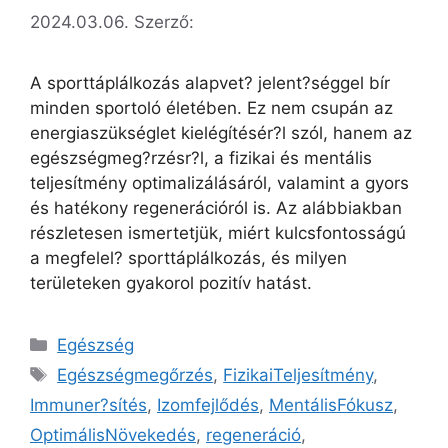
2024.03.06.
Szerző:
A sporttáplálkozás alapvet? jelent?séggel bír
minden sportoló életében. Ez nem csupán az
energiaszükséglet kielégítésér?l szól, hanem az
egészségmeg?rzésr?l, a fizikai és mentális
teljesítmény optimalizálásáról, valamint a gyors
és hatékony regenerációról is. Az alábbiakban
részletesen ismertetjük, miért kulcsfontosságú
a megfelel? sporttáplálkozás, és milyen
területeken gyakorol pozitív hatást.
Egészség
Egészségmegőrzés
,
FizikaiTeljesítmény
,
Immuner?sítés
,
Izomfejlődés
,
MentálisFókusz
,
OptimálisNövekedés
,
regeneráció
,