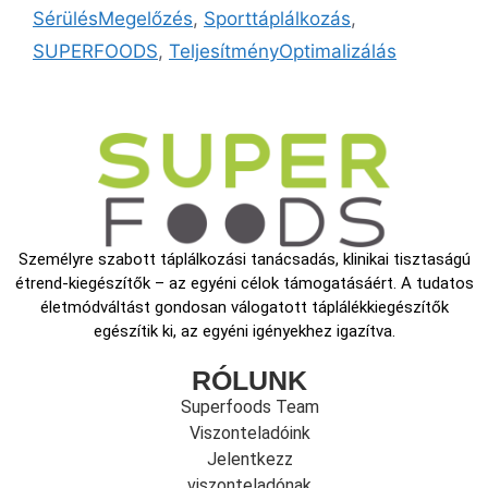
SérülésMegelőzés
,
Sporttáplálkozás
,
SUPERFOODS
,
TeljesítményOptimalizálás
Személyre szabott táplálkozási tanácsadás, klinikai tisztaságú
étrend-kiegészítők – az egyéni célok támogatásáért. A tudatos
életmódváltást gondosan válogatott táplálékkiegészítők
egészítik ki, az egyéni igényekhez igazítva.
RÓLUNK
Superfoods Team
Viszonteladóink
Jelentkezz
viszonteladónak