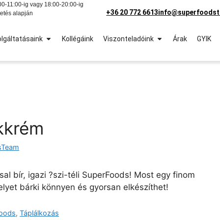
0-11:00-ig vagy 18:00-20:00-ig
+36 20 772 6613
info@superfoodst
etés alapján
lgáltatásaink
Kollégáink
Viszonteladóink
Árak
GYIK
kkrém
sTeam
l bír, igazi ?szi-téli SuperFoods! Most egy finom
lyet bárki könnyen és gyorsan elkészíthet!
oods
,
Táplálkozás