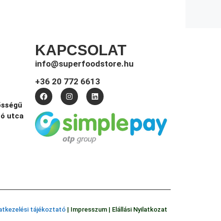
KAPCSOLAT
info@superfoodstore.hu
+36 20 772 6613
ősségű
tó utca
tkezelési tájékoztató
|
Impresszum
|
Elállási Nyilatkozat