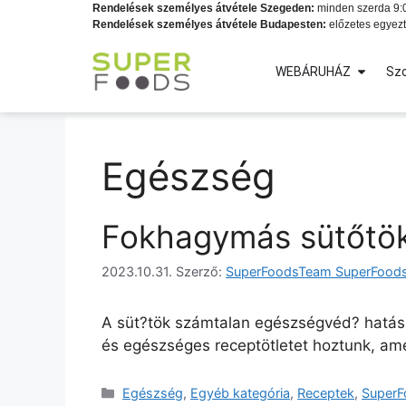
Rendelések személyes átvétele Szegeden:
minden szerda 9:0
Rendelések személyes átvétele Budapesten:
előzetes egyezt
WEBÁRUHÁZ
Szo
Egészség
Fokhagymás sütőtö
2023.10.31.
Szerző:
SuperFoodsTeam SuperFood
A süt?tök számtalan egészségvéd? hatássa
és egészséges receptötletet hoztunk, ame
Egészség
,
Egyéb kategória
,
Receptek
,
SuperF