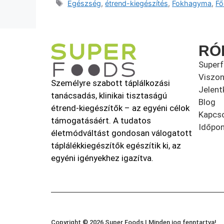
Egészség
,
étrend-kiegészítés
,
Fokhagyma
,
Fő
RÓ
Super
Viszon
Személyre szabott táplálkozási
Jelent
tanácsadás, klinikai tisztaságú
Blog
étrend-kiegészítők – az egyéni célok
Kapcso
támogatásáért. A tudatos
Időpon
életmódváltást gondosan válogatott
táplálékkiegészítők egészítik ki, az
egyéni igényekhez igazítva.
Copyright © 2026 Super Foods | Minden jog fenntartva!