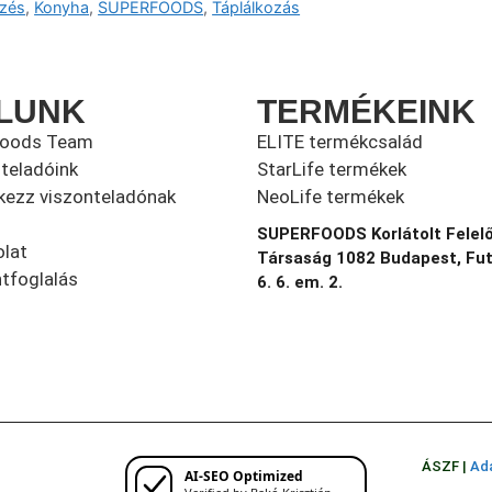
zés
,
Konyha
,
SUPERFOODS
,
Táplálkozás
LUNK
TERMÉKEINK
foods Team
ELITE termékcsalád
teladóink
StarLife termékek
kezz viszonteladónak
NeoLife termékek
SUPERFOODS Korlátolt Felel
lat
Társaság 1082 Budapest, Fu
tfoglalás
6. 6. em. 2.
ÁSZF |
Ada
AI-SEO Optimized