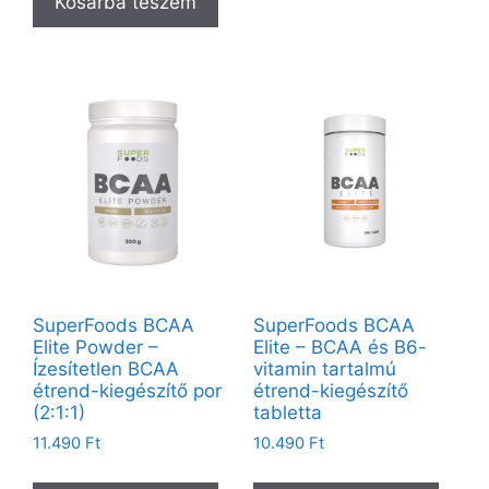
Kosárba teszem
SuperFoods BCAA
SuperFoods BCAA
Elite Powder –
Elite – BCAA és B6-
Ízesítetlen BCAA
vitamin tartalmú
étrend-kiegészítő por
étrend-kiegészítő
(2:1:1)
tabletta
11.490
Ft
10.490
Ft