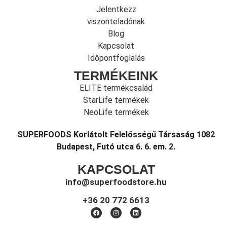
Jelentkezz
viszonteladónak
Blog
Kapcsolat
Időpontfoglalás
TERMÉKEINK
ELITE termékcsalád
StarLife termékek
NeoLife termékek
SUPERFOODS Korlátolt Felelősségű Társaság 1082
Budapest, Futó utca 6. 6. em. 2.
KAPCSOLAT
info@superfoodstore.hu
+36 20 772 6613