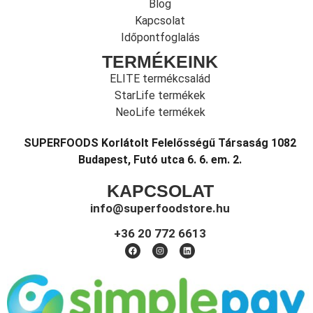
Blog
Kapcsolat
Időpontfoglalás
TERMÉKEINK
ELITE termékcsalád
StarLife termékek
NeoLife termékek
SUPERFOODS Korlátolt Felelősségű Társaság 1082
Budapest, Futó utca 6. 6. em. 2.
KAPCSOLAT
info@superfoodstore.hu
+36 20 772 6613