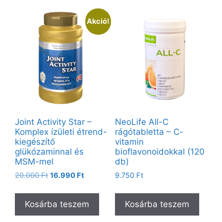
Akció!
Joint Activity Star –
NeoLife All-C
Komplex ízületi étrend-
rágótabletta – C-
kiegészítő
vitamin
glükózaminnal és
bioflavonoidokkal (120
MSM-mel
db)
20.000
Ft
16.990
Ft
9.750
Ft
Kosárba teszem
Kosárba teszem