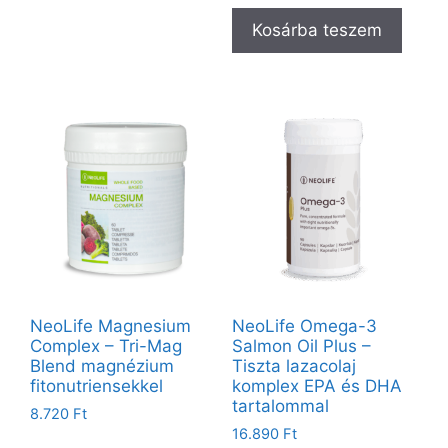
Kosárba teszem
NeoLife Magnesium
NeoLife Omega-3
Complex – Tri-Mag
Salmon Oil Plus –
Blend magnézium
Tiszta lazacolaj
fitonutriensekkel
komplex EPA és DHA
tartalommal
8.720
Ft
16.890
Ft