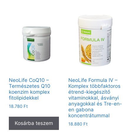
NeoLife CoQ10 –
NeoLife Formula IV –
Természetes Q10
Komplex többfaktoros
koenzim komplex
étrend-kiegészítő
fitolipidekkel
vitaminokkal, ásványi
anyagokkal és Tre-en-
18.780
Ft
en gabona
koncentrátummal
Kosárba teszem
18.880
Ft