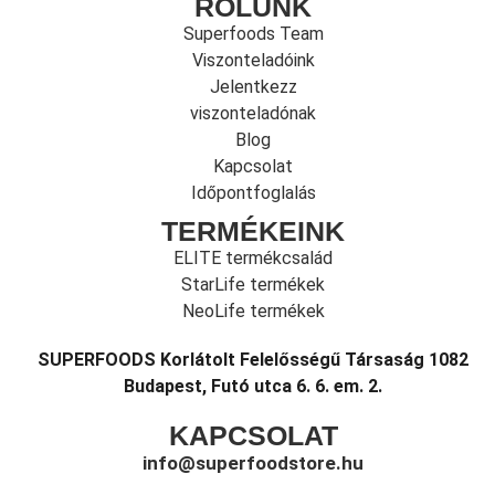
RÓLUNK
Superfoods Team
Viszonteladóink
Jelentkezz
viszonteladónak
Blog
Kapcsolat
Időpontfoglalás
TERMÉKEINK
ELITE termékcsalád
StarLife termékek
NeoLife termékek
SUPERFOODS Korlátolt Felelősségű Társaság 1082
Budapest, Futó utca 6. 6. em. 2.
KAPCSOLAT
info@superfoodstore.hu