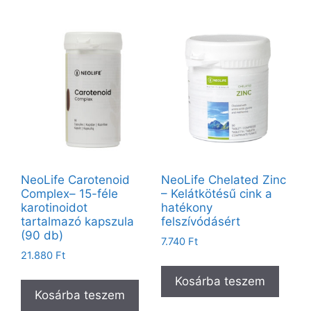
NeoLife Carotenoid
NeoLife Chelated Zinc
Complex– 15-féle
– Kelátkötésű cink a
karotinoidot
hatékony
tartalmazó kapszula
felszívódásért
(90 db)
7.740
Ft
21.880
Ft
Kosárba teszem
Kosárba teszem