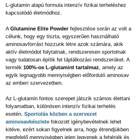
L-glutamin alapú formula intenzív fizikai terheléshez
kapcsolódó életmódhoz.
A
Glutamine Elite Powder
fejlesztése során az volt a
célunk, hogy egy tiszta, egyszerűen használható
aminosavforrást hozzunk létre azok számára, akik
aktív életmódot folytatnak, rendszeresen sportolnak
vagy tudatosan építik fel táplálkozási rendszerüket. A
termék
100%-os L-glutamint tartalmaz
, amely az
egyik legnagyobb mennyiségben előforduló aminosav
az emberi szervezetben.
Az L-glutamin fontos szerepet játszik számos élettani
folyamatban, különösen intenzív fizikai terhelés
esetén.
Sportolás közben a szervezet
aminosavkészlete
fokozott igénybevételnek lehet
kitéve, ezért sokan figyelnek arra, hogy étrendjükben
megfelelő mennyiségben jelen legyenek a fehérjék és