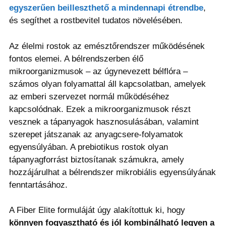
egyszerűen beilleszthető a mindennapi étrendbe
,
és segíthet a rostbevitel tudatos növelésében.
Az élelmi rostok az emésztőrendszer működésének
fontos elemei. A bélrendszerben élő
mikroorganizmusok – az úgynevezett bélflóra –
számos olyan folyamattal áll kapcsolatban, amelyek
az emberi szervezet normál működéséhez
kapcsolódnak. Ezek a mikroorganizmusok részt
vesznek a tápanyagok hasznosulásában, valamint
szerepet játszanak az anyagcsere-folyamatok
egyensúlyában. A prebiotikus rostok olyan
tápanyagforrást biztosítanak számukra, amely
hozzájárulhat a bélrendszer mikrobiális egyensúlyának
fenntartásához.
A Fiber Elite formuláját úgy alakítottuk ki, hogy
könnyen fogyasztható és jól kombinálható legyen a