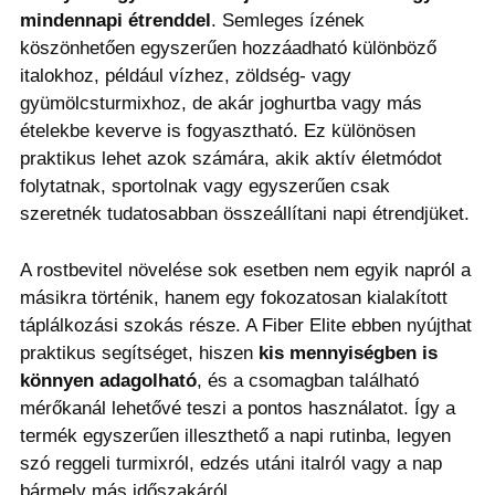
mindennapi étrenddel
. Semleges ízének
köszönhetően egyszerűen hozzáadható különböző
italokhoz, például vízhez, zöldség- vagy
gyümölcsturmixhoz, de akár joghurtba vagy más
ételekbe keverve is fogyasztható. Ez különösen
praktikus lehet azok számára, akik aktív életmódot
folytatnak, sportolnak vagy egyszerűen csak
szeretnék tudatosabban összeállítani napi étrendjüket.
A rostbevitel növelése sok esetben nem egyik napról a
másikra történik, hanem egy fokozatosan kialakított
táplálkozási szokás része. A Fiber Elite ebben nyújthat
praktikus segítséget, hiszen
kis mennyiségben is
könnyen adagolható
, és a csomagban található
mérőkanál lehetővé teszi a pontos használatot. Így a
termék egyszerűen illeszthető a napi rutinba, legyen
szó reggeli turmixról, edzés utáni italról vagy a nap
bármely más időszakáról.