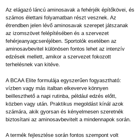
Az elágazó láncú aminosavak a fehérjék építőkövei, és
számos élettani folyamatban részt vesznek. Az
étrendben jelen lévő aminosavak szerepet játszanak
az izomszövet felépítésében és a szervezet
fehérjeanyagcseréjében. Sportolók esetében az
aminosavbevitel különösen fontos lehet az intenzív
edzések mellett, amikor a szervezet fokozott
terhelésnek van kitéve.
A BCAA Elite formulája egyszerűen fogyasztható:
vízben vagy más italban elkeverve könnyen
beilleszthető a napi rutinba, például edzés előtt,
közben vagy után. Praktikus megoldást kínál azok
számára, akik gyorsan és kényelmesen szeretnék
biztosítani az aminosavbevitelt a mindennapok során.
A termék fejlesztése során fontos szempont volt