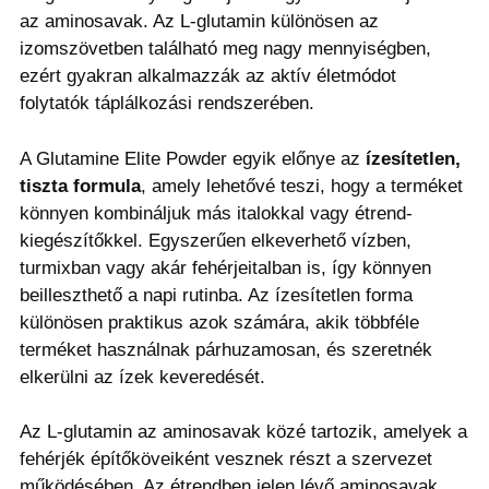
az aminosavak. Az L-glutamin különösen az
izomszövetben található meg nagy mennyiségben,
ezért gyakran alkalmazzák az aktív életmódot
folytatók táplálkozási rendszerében.
A Glutamine Elite Powder egyik előnye az
ízesítetlen,
tiszta formula
, amely lehetővé teszi, hogy a terméket
könnyen kombináljuk más italokkal vagy étrend-
kiegészítőkkel. Egyszerűen elkeverhető vízben,
turmixban vagy akár fehérjeitalban is, így könnyen
beilleszthető a napi rutinba. Az ízesítetlen forma
különösen praktikus azok számára, akik többféle
terméket használnak párhuzamosan, és szeretnék
elkerülni az ízek keveredését.
Az L-glutamin az aminosavak közé tartozik, amelyek a
fehérjék építőköveiként vesznek részt a szervezet
működésében. Az étrendben jelen lévő aminosavak