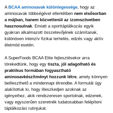
A
BCAA aminosavak különlegessége
, hogy az
aminosavak többségével ellentétben
nem elsősorban
a májban, hanem közvetlenül az izomszövetben
hasznosulnak
. Emiatt a sporttáplálkozás egyik
gyakran alkalmazott összetevőjének számítanak,
különösen intenzív fizikai terhelés, edzés vagy aktív
életmód esetén.
A SuperFoods BCAA Elite fejlesztésekor arra
törekedtünk, hogy egy
tiszta, jól adagolható és
praktikus formában fogyasztható
aminosavkészítményt hozzunk létre
, amely könnyen
beilleszthető a mindennapi étrendbe. A formulát úgy
alakítottuk ki, hogy illeszkedjen azoknak az
igényeihez, akik rendszeresen sportolnak, edzenek,
vagy egyszerűen szeretnék tudatosabban felépíteni
táplálkozási rutinjukat.