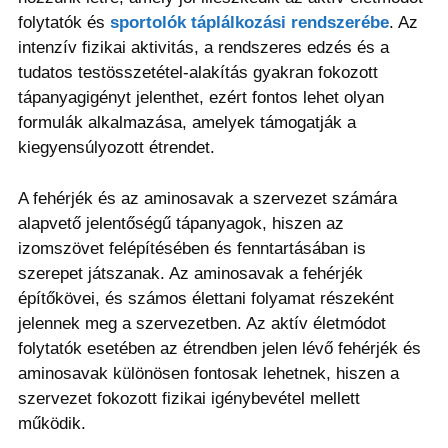
folytatók és
sportolók táplálkozási rendszerébe
. Az
intenzív fizikai aktivitás, a rendszeres edzés és a
tudatos testösszetétel-alakítás gyakran fokozott
tápanyagigényt jelenthet, ezért fontos lehet olyan
formulák alkalmazása, amelyek támogatják a
kiegyensúlyozott étrendet.
A fehérjék és az aminosavak a szervezet számára
alapvető jelentőségű tápanyagok, hiszen az
izomszövet felépítésében és fenntartásában is
szerepet játszanak. Az aminosavak a fehérjék
építőkövei, és számos élettani folyamat részeként
jelennek meg a szervezetben. Az aktív életmódot
folytatók esetében az étrendben jelen lévő fehérjék és
aminosavak különösen fontosak lehetnek, hiszen a
szervezet fokozott fizikai igénybevétel mellett
működik.