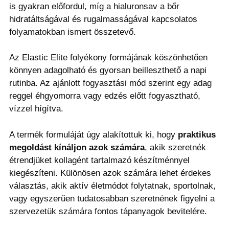
is gyakran előfordul, míg a hialuronsav a bőr
hidratáltságával és rugalmasságával kapcsolatos
folyamatokban ismert összetevő.
Az Elastic Elite folyékony formájának köszönhetően
könnyen adagolható és gyorsan beilleszthető a napi
rutinba. Az ajánlott fogyasztási mód szerint egy adag
reggel éhgyomorra vagy edzés előtt fogyasztható,
vízzel hígítva.
A termék formuláját úgy alakítottuk ki, hogy
praktikus
megoldást kínáljon azok számára
, akik szeretnék
étrendjüket kollagént tartalmazó készítménnyel
kiegészíteni. Különösen azok számára lehet érdekes
választás, akik aktív életmódot folytatnak, sportolnak,
vagy egyszerűen tudatosabban szeretnének figyelni a
szervezetük számára fontos tápanyagok bevitelére.