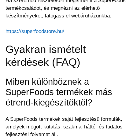
Ha szeretnéd részletesen megismerni a SuperFoods
termékcsaládot, és megnézni az elérhető
készítményeket, látogass el webáruházunkba:
https://superfoodstore.hu/
Gyakran ismételt
kérdések (FAQ)
Miben különböznek a
SuperFoods termékek más
étrend-kiegészítőktől?
A SuperFoods termékek saját fejlesztésű formulák,
amelyek mögött kutatás, szakmai háttér és tudatos
fejlesztési folyamat áll.