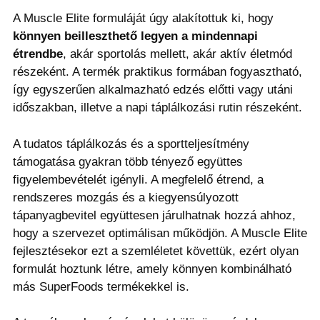
A Muscle Elite formuláját úgy alakítottuk ki, hogy
könnyen beilleszthető legyen a mindennapi
étrendbe
, akár sportolás mellett, akár aktív életmód
részeként. A termék praktikus formában fogyasztható,
így egyszerűen alkalmazható edzés előtti vagy utáni
időszakban, illetve a napi táplálkozási rutin részeként.
A tudatos táplálkozás és a sportteljesítmény
támogatása gyakran több tényező együttes
figyelembevételét igényli. A megfelelő étrend, a
rendszeres mozgás és a kiegyensúlyozott
tápanyagbevitel együttesen járulhatnak hozzá ahhoz,
hogy a szervezet optimálisan működjön. A Muscle Elite
fejlesztésekor ezt a szemléletet követtük, ezért olyan
formulát hoztunk létre, amely könnyen kombinálható
más SuperFoods termékekkel is.