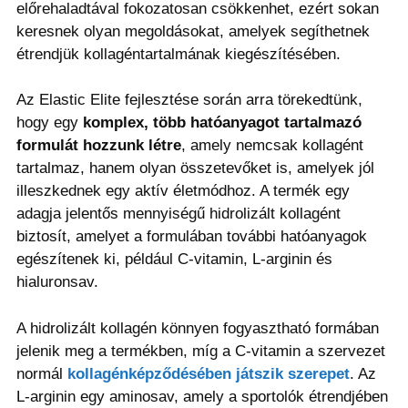
előrehaladtával fokozatosan csökkenhet, ezért sokan
keresnek olyan megoldásokat, amelyek segíthetnek
étrendjük kollagéntartalmának kiegészítésében.
Az Elastic Elite fejlesztése során arra törekedtünk,
hogy egy
komplex, több hatóanyagot tartalmazó
formulát hozzunk létre
, amely nemcsak kollagént
tartalmaz, hanem olyan összetevőket is, amelyek jól
illeszkednek egy aktív életmódhoz. A termék egy
adagja jelentős mennyiségű hidrolizált kollagént
biztosít, amelyet a formulában további hatóanyagok
egészítenek ki, például C-vitamin, L-arginin és
hialuronsav.
A hidrolizált kollagén könnyen fogyasztható formában
jelenik meg a termékben, míg a C-vitamin a szervezet
normál
kollagénképződésében játszik szerepet
. Az
L-arginin egy aminosav, amely a sportolók étrendjében