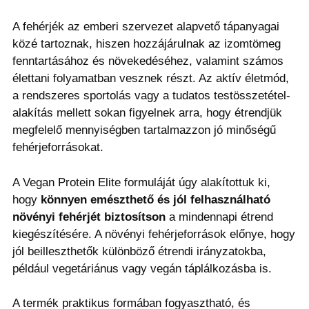
A fehérjék az emberi szervezet alapvető tápanyagai
közé tartoznak, hiszen hozzájárulnak az izomtömeg
fenntartásához és növekedéséhez, valamint számos
élettani folyamatban vesznek részt. Az aktív életmód,
a rendszeres sportolás vagy a tudatos testösszetétel-
alakítás mellett sokan figyelnek arra, hogy étrendjük
megfelelő mennyiségben tartalmazzon jó minőségű
fehérjeforrásokat.
A Vegan Protein Elite formuláját úgy alakítottuk ki,
hogy
könnyen emészthető és jól felhasználható
növényi fehérjét biztosítson
a mindennapi étrend
kiegészítésére. A növényi fehérjeforrások előnye, hogy
jól beilleszthetők különböző étrendi irányzatokba,
például vegetáriánus vagy vegán táplálkozásba is.
A termék praktikus formában fogyasztható, és