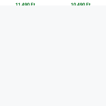
11.490
Ft
10.490
Ft
Kosárba teszem
Kosárba teszem
CSAPATUNK
Ismerj meg minket!