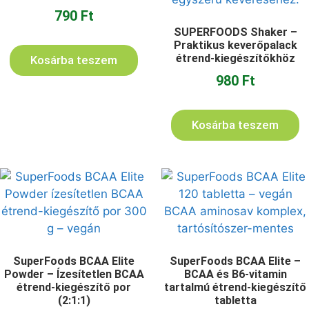
790
Ft
SUPERFOODS Shaker –
Praktikus keverőpalack
étrend-kiegészítőkhöz
Kosárba teszem
980
Ft
Kosárba teszem
SuperFoods BCAA Elite
SuperFoods BCAA Elite –
Powder – Ízesítetlen BCAA
BCAA és B6-vitamin
étrend-kiegészítő por
tartalmú étrend-kiegészítő
(2:1:1)
tabletta