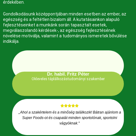
érdekében.
Gondolkodásunk középpontjában minden esetben az ember, az
egészség és a feltétlen bizalom áll. A kutatásainkon alapuló
fejlesztéseinket a munkánk során tapasztalt esetek,
megválaszolandó kérdések-, az egészség fejlesztésének
növelése motiválja, valamint a tudományos ismeretek bővülése
indikálja.
Dr. habil. Fritz Péter
Okleveles táplálkozástudományi szakember
,,Ahol a szakértelem és a minőség találkozik! Bátran ajánlom a
Super Foods-ot és csapatát minden sportolónak, sportolni
vágyóknak."