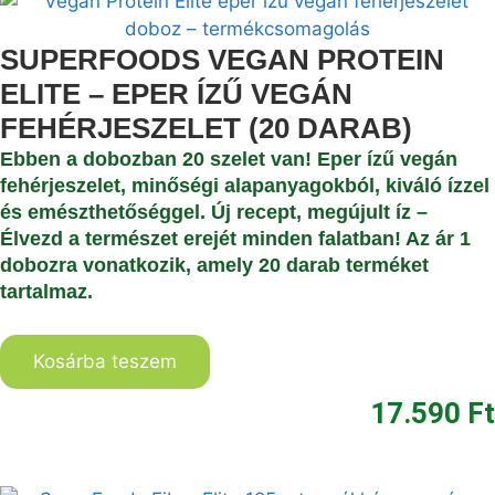
SUPERFOODS VEGAN PROTEIN
ELITE – EPER ÍZŰ VEGÁN
FEHÉRJESZELET (20 DARAB)
Ebben a dobozban 20 szelet van! Eper ízű vegán
fehérjeszelet
, minőségi alapanyagokból, kiváló ízzel
és emészthetőséggel.
Új recept, megújult íz
–
Élvezd a természet erejét minden falatban!
Az ár
1
dobozra
vonatkozik, amely
20 darab
terméket
tartalmaz.
Kosárba teszem
17.590
Ft