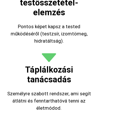
testösszetétel-
elemzés
Pontos képet kapsz a tested
működéséről (testzsír, izomtömeg,
hidratáltság).
Táplálkozási
tanácsadás
Személyre szabott rendszer, ami segít
átlátni és fenntarthatóvá tenni az
életmódod.