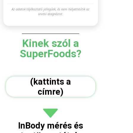
Az adatok tájékoztató jellegűek, és nem helyettesítik az
orvosi diagnózist.
Kinek szól a
SuperFoods?
(kattints a
címre)
InBody mérés és