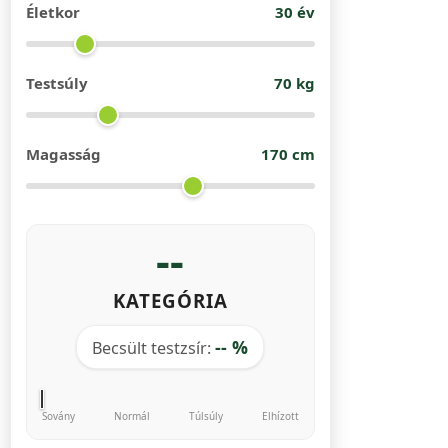
Életkor
30
év
Testsúly
70
kg
Magasság
170
cm
--
KATEGÓRIA
-- %
Becsült testzsír:
Sovány
Normál
Túlsúly
Elhízott