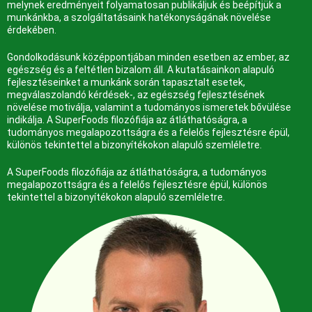
melynek eredményeit folyamatosan publikáljuk és beépítjük a
munkánkba, a szolgáltatásaink hatékonyságának növelése
érdekében.
Gondolkodásunk középpontjában minden esetben az ember, az
egészség és a feltétlen bizalom áll. A kutatásainkon alapuló
fejlesztéseinket a munkánk során tapasztalt esetek,
megválaszolandó kérdések-, az egészség fejlesztésének
növelése motiválja, valamint a tudományos ismeretek bővülése
indikálja.
A SuperFoods filozófiája az átláthatóságra, a
tudományos megalapozottságra és a felelős fejlesztésre épül,
különös tekintettel a bizonyítékokon alapuló szemléletre.
A SuperFoods filozófiája az átláthatóságra, a tudományos
megalapozottságra és a felelős fejlesztésre épül, különös
tekintettel a bizonyítékokon alapuló szemléletre.