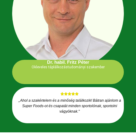
Dr. habil. Fritz Péter
Okleveles táplálkozástudományi szakember
,,Ahol a szakértelem és a minőség találkozik! Bátran ajánlom a
Super Foods-ot és csapatát minden sportolónak, sportolni
vágyóknak."