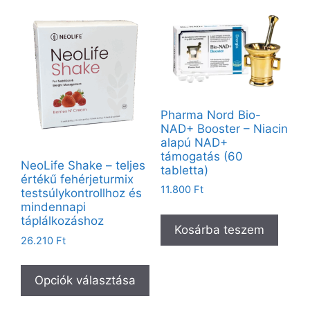
Pharma Nord Bio-
NAD+ Booster – Niacin
alapú NAD+
támogatás (60
NeoLife Shake – teljes
tabletta)
értékű fehérjeturmix
11.800
Ft
testsúlykontrollhoz és
mindennapi
táplálkozáshoz
Kosárba teszem
26.210
Ft
Opciók választása