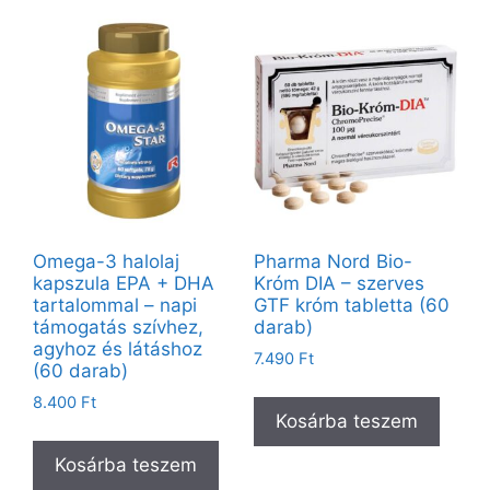
Omega-3 halolaj
Pharma Nord Bio-
kapszula EPA + DHA
Króm DIA – szerves
tartalommal – napi
GTF króm tabletta (60
támogatás szívhez,
darab)
agyhoz és látáshoz
7.490
Ft
(60 darab)
8.400
Ft
Kosárba teszem
Kosárba teszem