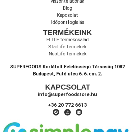
viszonteladónak
Blog
Kapcsolat
Időpontfoglalás
TERMÉKEINK
ELITE termékcsalád
StarLife termékek
NeoLife termékek
SUPERFOODS Korlátolt Felelősségű Társaság 1082
Budapest, Futó utca 6. 6. em. 2.
KAPCSOLAT
info@superfoodstore.hu
+36 20 772 6613