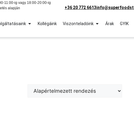
0-11:00-ig vagy 18:00-20:00-ig
+36 20 772 6613
info@superfoodst
etés alapján
lgáltatásaink
Kollégáink
Viszonteladóink
Árak
GYIK