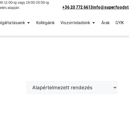
0-11:00-ig vagy 18:00-20:00-ig
+36 20 772 6613
info@superfoodst
etés alapján
lgáltatásaink
Kollégáink
Viszonteladóink
Árak
GYIK