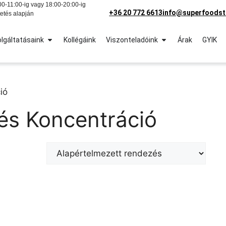
0-11:00-ig vagy 18:00-20:00-ig
+36 20 772 6613
info@superfoodst
etés alapján
lgáltatásaink
Kollégáink
Viszonteladóink
Árak
GYIK
ió
és Koncentráció