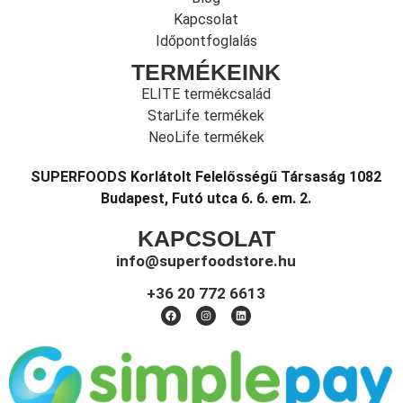
Kapcsolat
Időpontfoglalás
TERMÉKEINK
ELITE termékcsalád
StarLife termékek
NeoLife termékek
SUPERFOODS Korlátolt Felelősségű Társaság 1082
Budapest, Futó utca 6. 6. em. 2.
KAPCSOLAT
info@superfoodstore.hu
+36 20 772 6613