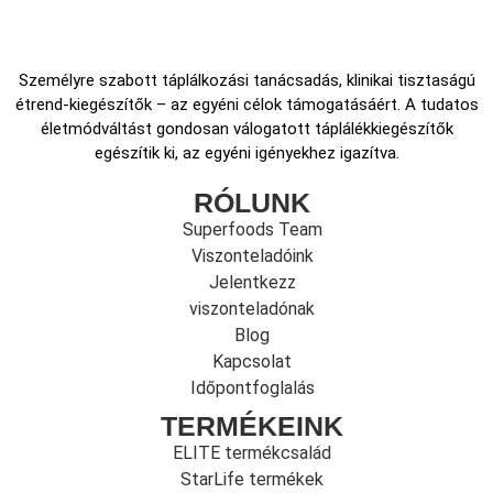
Személyre szabott táplálkozási tanácsadás, klinikai tisztaságú
étrend-kiegészítők – az egyéni célok támogatásáért. A tudatos
életmódváltást gondosan válogatott táplálékkiegészítők
egészítik ki, az egyéni igényekhez igazítva.
RÓLUNK
Superfoods Team
Viszonteladóink
Jelentkezz
viszonteladónak
Blog
Kapcsolat
Időpontfoglalás
TERMÉKEINK
ELITE termékcsalád
StarLife termékek