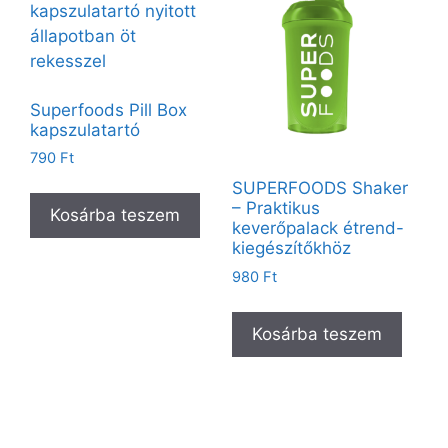
Superfoods Pill Box
kapszulatartó
790
Ft
SUPERFOODS Shaker
– Praktikus
Kosárba teszem
keverőpalack étrend-
kiegészítőkhöz
980
Ft
Kosárba teszem