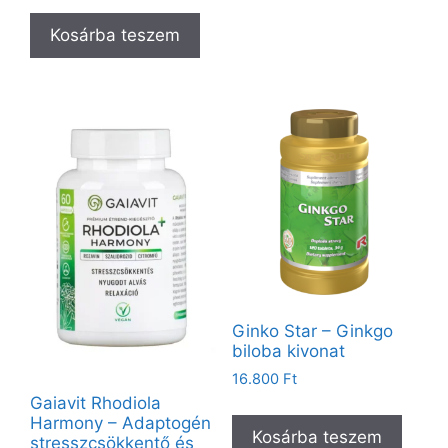
Kosárba teszem
Ginko Star – Ginkgo
biloba kivonat
16.800
Ft
Gaiavit Rhodiola
Harmony – Adaptogén
Kosárba teszem
stresszcsökkentő és