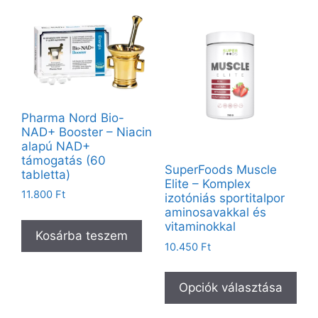
Pharma Nord Bio-
NAD+ Booster – Niacin
alapú NAD+
támogatás (60
SuperFoods Muscle
tabletta)
Elite – Komplex
11.800
Ft
izotóniás sportitalpor
aminosavakkal és
vitaminokkal
Kosárba teszem
10.450
Ft
Opciók választása