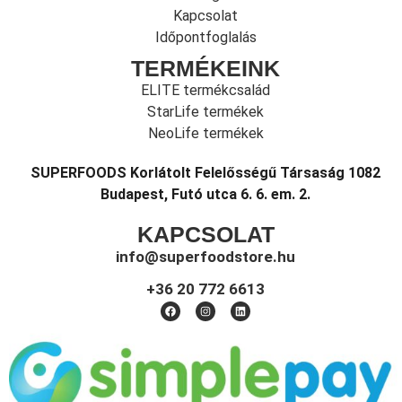
Kapcsolat
Időpontfoglalás
TERMÉKEINK
ELITE termékcsalád
StarLife termékek
NeoLife termékek
SUPERFOODS Korlátolt Felelősségű Társaság 1082
Budapest, Futó utca 6. 6. em. 2.
KAPCSOLAT
info@superfoodstore.hu
+36 20 772 6613