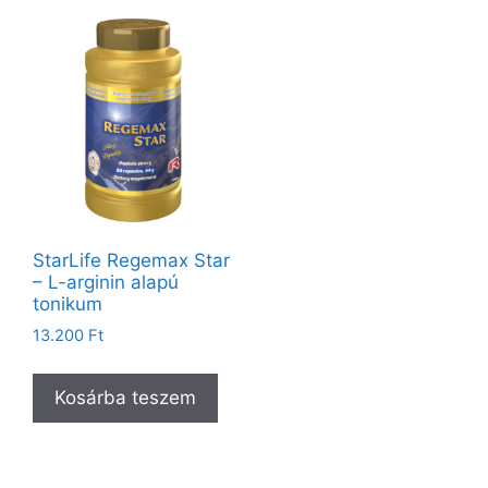
StarLife Regemax Star
– L-arginin alapú
tonikum
13.200
Ft
Kosárba teszem