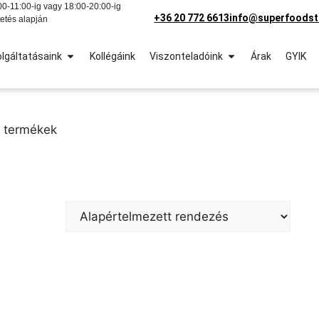
0-11:00-ig vagy 18:00-20:00-ig
+36 20 772 6613
info@superfoodst
etés alapján
lgáltatásaink
Kollégáink
Viszonteladóink
Árak
GYIK
ő termékek