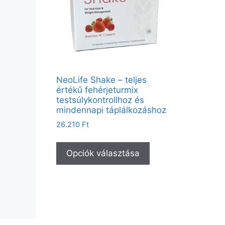
NeoLife Shake – teljes
értékű fehérjeturmix
testsúlykontrollhoz és
mindennapi táplálkozáshoz
26.210
Ft
Opciók választása