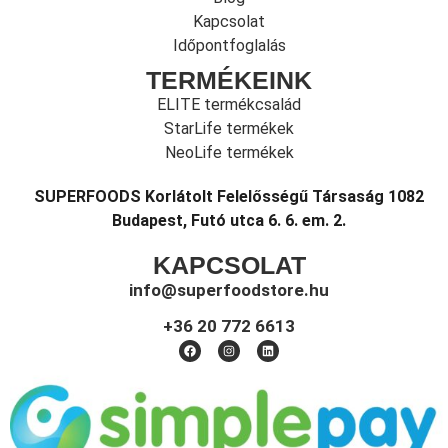
Kapcsolat
Időpontfoglalás
TERMÉKEINK
ELITE termékcsalád
StarLife termékek
NeoLife termékek
SUPERFOODS Korlátolt Felelősségű Társaság 1082
Budapest, Futó utca 6. 6. em. 2.
KAPCSOLAT
info@superfoodstore.hu
+36 20 772 6613