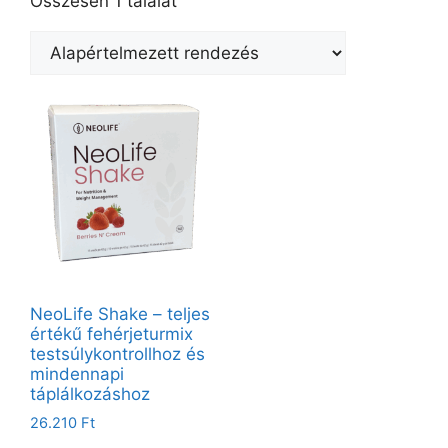
Összesen 1 találat
NeoLife Shake – teljes
értékű fehérjeturmix
testsúlykontrollhoz és
mindennapi
táplálkozáshoz
26.210
Ft