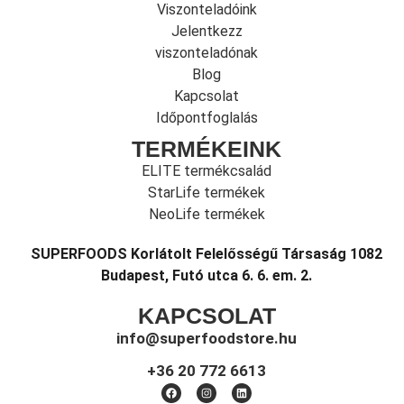
Viszonteladóink
Jelentkezz
viszonteladónak
Blog
Kapcsolat
Időpontfoglalás
TERMÉKEINK
ELITE termékcsalád
StarLife termékek
NeoLife termékek
SUPERFOODS Korlátolt Felelősségű Társaság 1082
Budapest, Futó utca 6. 6. em. 2.
KAPCSOLAT
info@superfoodstore.hu
+36 20 772 6613