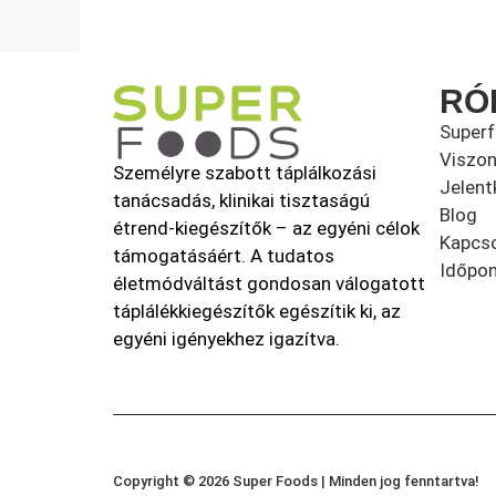
RÓ
Super
Viszon
Személyre szabott táplálkozási
Jelent
tanácsadás, klinikai tisztaságú
Blog
étrend-kiegészítők – az egyéni célok
Kapcso
támogatásáért. A tudatos
Időpon
életmódváltást gondosan válogatott
táplálékkiegészítők egészítik ki, az
egyéni igényekhez igazítva.
Copyright © 2026 Super Foods | Minden jog fenntartva!