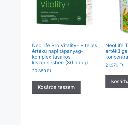
NeoLife Pro Vitality+ – teljes
NeoLife T
értékű napi tápanyag-
értékű g
komplex tasakos
koncentrá
kiszerelésben (30 adag)
21.970
Ft
20.880
Ft
Kosárb
Kosárba teszem