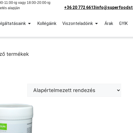
0-11:00-ig vagy 18:00-20:00-ig
+36 20 772 6613
info@superfoodst
etés alapján
lgáltatásaink
Kollégáink
Viszonteladóink
Árak
GYIK
ező termékek