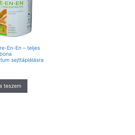
re-En-En – teljes
abona
tum sejttáplálásra
a teszem