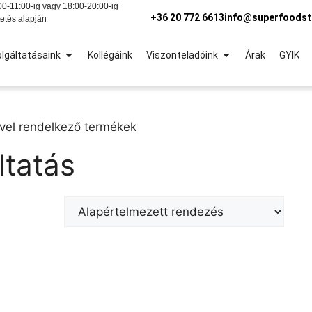
0-11:00-ig vagy 18:00-20:00-ig
+36 20 772 6613
info@superfoodst
etés alapján
lgáltatásaink
Kollégáink
Viszonteladóink
Árak
GYIK
ével rendelkező termékek
ltatás