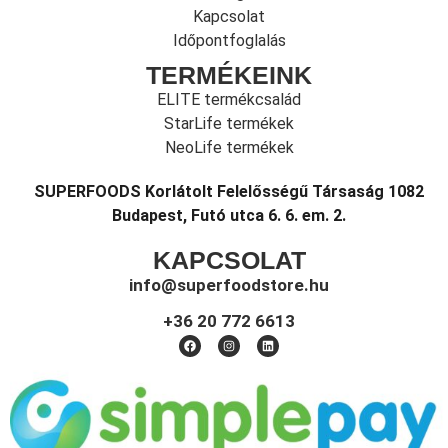
Kapcsolat
Időpontfoglalás
TERMÉKEINK
ELITE termékcsalád
StarLife termékek
NeoLife termékek
SUPERFOODS Korlátolt Felelősségű Társaság 1082
Budapest, Futó utca 6. 6. em. 2.
KAPCSOLAT
info@superfoodstore.hu
+36 20 772 6613