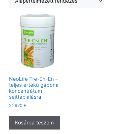
NeoLife Tre-En-En –
teljes értékű gabona
koncentrátum
sejttáplálásra
21.970
Ft
Kosárba teszem