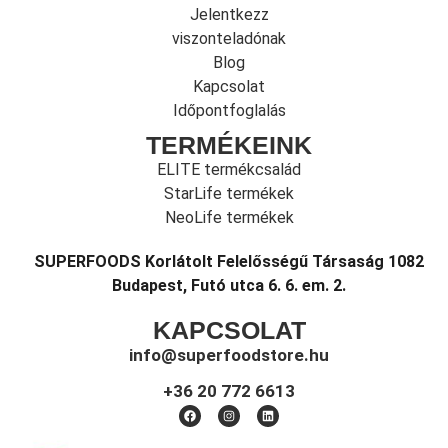
Jelentkezz
viszonteladónak
Blog
Kapcsolat
Időpontfoglalás
TERMÉKEINK
ELITE termékcsalád
StarLife termékek
NeoLife termékek
SUPERFOODS Korlátolt Felelősségű Társaság 1082
Budapest, Futó utca 6. 6. em. 2.
KAPCSOLAT
info@superfoodstore.hu
+36 20 772 6613