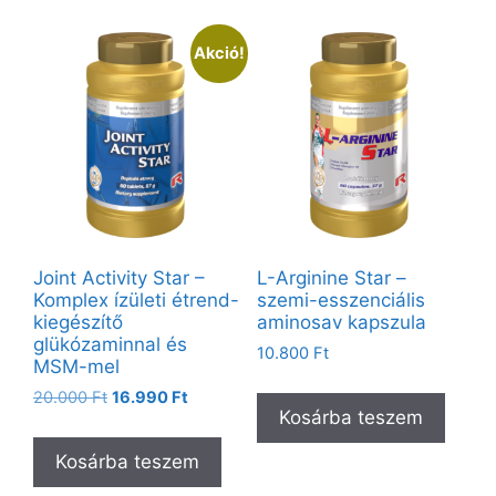
Akció!
Joint Activity Star –
L-Arginine Star –
Komplex ízületi étrend-
szemi-esszenciális
kiegészítő
aminosav kapszula
glükózaminnal és
10.800
Ft
MSM-mel
20.000
Ft
16.990
Ft
Kosárba teszem
Kosárba teszem