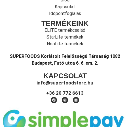
Kapcsolat
Időpontfoglalás
TERMÉKEINK
ELITE termékcsalád
StarLife termékek
NeoLife termékek
SUPERFOODS Korlátolt Felelősségű Társaság 1082
Budapest, Futó utca 6. 6. em. 2.
KAPCSOLAT
info@superfoodstore.hu
+36 20 772 6613