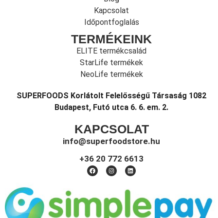
Kapcsolat
Időpontfoglalás
TERMÉKEINK
ELITE termékcsalád
StarLife termékek
NeoLife termékek
SUPERFOODS Korlátolt Felelősségű Társaság 1082
Budapest, Futó utca 6. 6. em. 2.
KAPCSOLAT
info@superfoodstore.hu
+36 20 772 6613