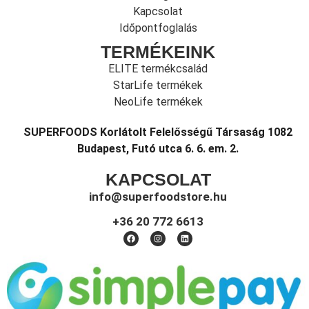
Kapcsolat
Időpontfoglalás
TERMÉKEINK
ELITE termékcsalád
StarLife termékek
NeoLife termékek
SUPERFOODS Korlátolt Felelősségű Társaság 1082
Budapest, Futó utca 6. 6. em. 2.
KAPCSOLAT
info@superfoodstore.hu
+36 20 772 6613