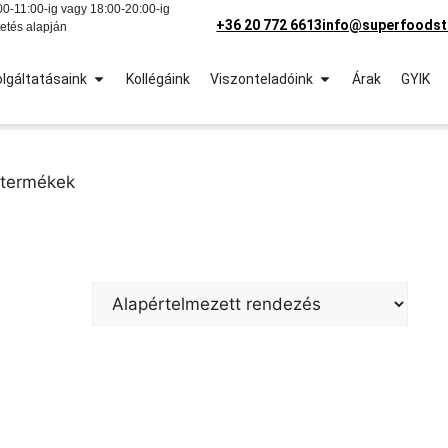
0-11:00-ig vagy 18:00-20:00-ig
+36 20 772 6613
info@superfoodst
etés alapján
lgáltatásaink
Kollégáink
Viszonteladóink
Árak
GYIK
 termékek