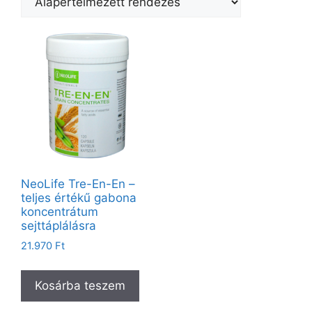
NeoLife Tre-En-En –
teljes értékű gabona
koncentrátum
sejttáplálásra
21.970
Ft
Kosárba teszem