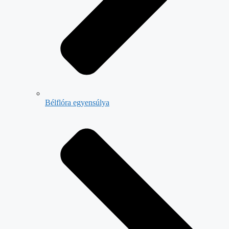
Bélflóra egyensúlya