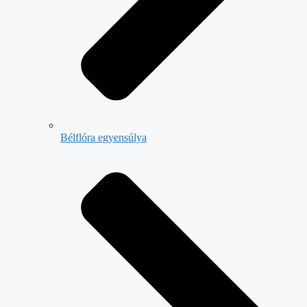
Bélflóra egyensúlya