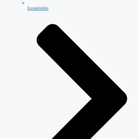
Izomépítés