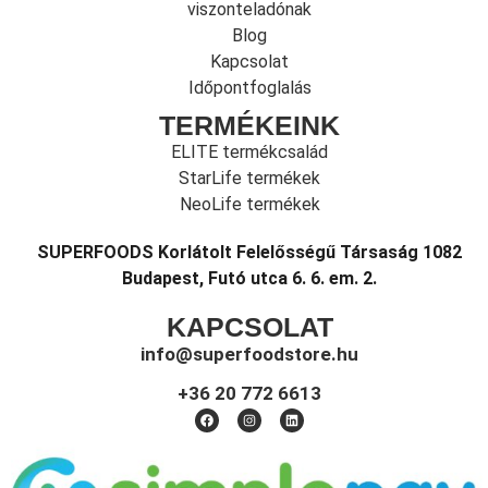
viszonteladónak
Blog
Kapcsolat
Időpontfoglalás
TERMÉKEINK
ELITE termékcsalád
StarLife termékek
NeoLife termékek
SUPERFOODS Korlátolt Felelősségű Társaság 1082
Budapest, Futó utca 6. 6. em. 2.
KAPCSOLAT
info@superfoodstore.hu
+36 20 772 6613