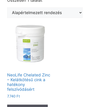
Összesen 1 találat
NeoLife Chelated Zinc
– Kelátkötésű cink a
hatékony
felszívódásért
7.740
Ft