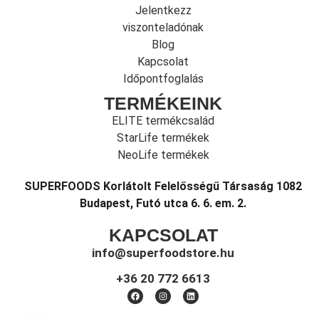
Jelentkezz
viszonteladónak
Blog
Kapcsolat
Időpontfoglalás
TERMÉKEINK
ELITE termékcsalád
StarLife termékek
NeoLife termékek
SUPERFOODS Korlátolt Felelősségű Társaság 1082
Budapest, Futó utca 6. 6. em. 2.
KAPCSOLAT
info@superfoodstore.hu
+36 20 772 6613