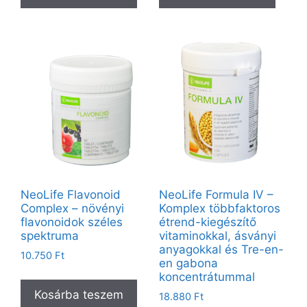
NeoLife Flavonoid
NeoLife Formula IV –
Complex – növényi
Komplex többfaktoros
flavonoidok széles
étrend-kiegészítő
spektruma
vitaminokkal, ásványi
anyagokkal és Tre-en-
10.750
Ft
en gabona
koncentrátummal
Kosárba teszem
18.880
Ft