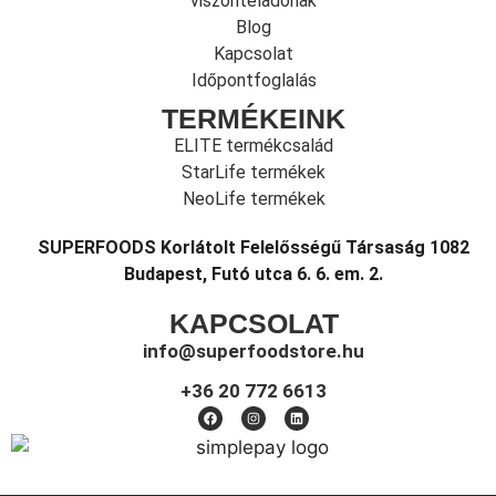
viszonteladónak
Blog
Kapcsolat
Időpontfoglalás
TERMÉKEINK
ELITE termékcsalád
StarLife termékek
NeoLife termékek
SUPERFOODS Korlátolt Felelősségű Társaság 1082
Budapest, Futó utca 6. 6. em. 2.
KAPCSOLAT
info@superfoodstore.hu
+36 20 772 6613