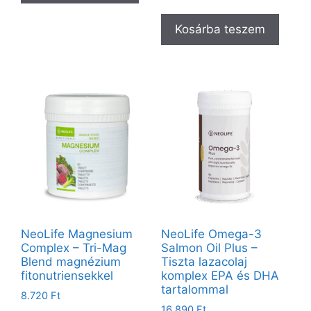
Kosárba teszem
NeoLife Magnesium
NeoLife Omega-3
Complex – Tri-Mag
Salmon Oil Plus –
Blend magnézium
Tiszta lazacolaj
fitonutriensekkel
komplex EPA és DHA
tartalommal
8.720
Ft
16.890
Ft