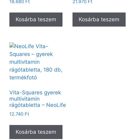
18.680
Ft
21.970
Ft
Kosárba teszem
Kosárba teszem
Vita-Squares gyerek
multivitamin
rágótabletta – NeoLife
12.740
Ft
Kosárba teszem