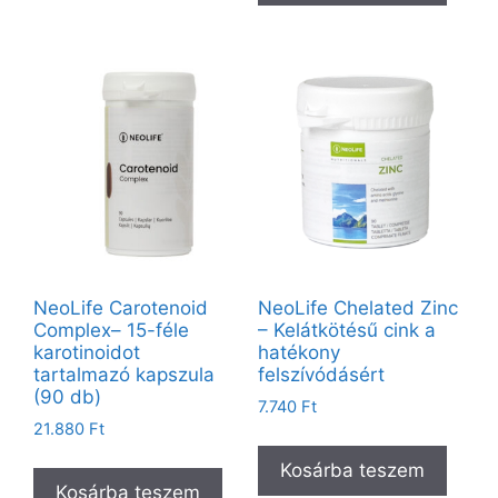
NeoLife Carotenoid
NeoLife Chelated Zinc
Complex– 15-féle
– Kelátkötésű cink a
karotinoidot
hatékony
tartalmazó kapszula
felszívódásért
(90 db)
7.740
Ft
21.880
Ft
Kosárba teszem
Kosárba teszem