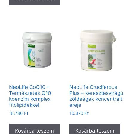
NeoLife CoQ10 –
NeoLife Cruciferous
Természetes Q10
Plus – keresztesvirágú
koenzim komplex
zöldségek koncentrált
fitolipidekkel
ereje
18.780
Ft
10.370
Ft
Kosárba teszem
Kosárba teszem