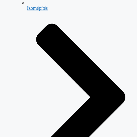
Izomépítés