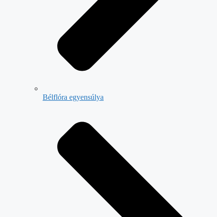
Bélflóra egyensúlya