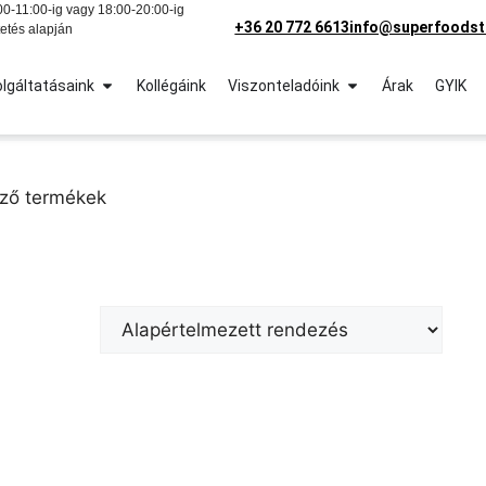
0-11:00-ig vagy 18:00-20:00-ig
+36 20 772 6613
info@superfoodst
etés alapján
lgáltatásaink
Kollégáink
Viszonteladóink
Árak
GYIK
ező termékek