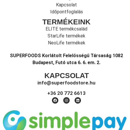
Kapcsolat
Időpontfoglalás
TERMÉKEINK
ELITE termékcsalád
StarLife termékek
NeoLife termékek
SUPERFOODS Korlátolt Felelősségű Társaság 1082
Budapest, Futó utca 6. 6. em. 2.
KAPCSOLAT
info@superfoodstore.hu
+36 20 772 6613