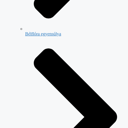
Bélflóra egyensúlya