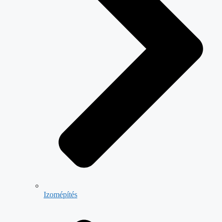
Izomépítés