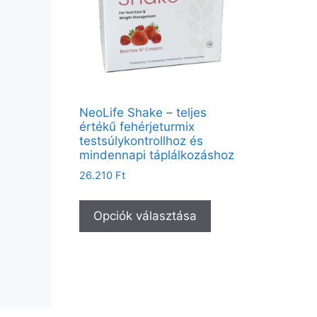
NeoLife Shake – teljes
értékű fehérjeturmix
testsúlykontrollhoz és
mindennapi táplálkozáshoz
26.210
Ft
Opciók választása