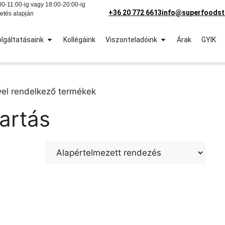
0-11:00-ig vagy 18:00-20:00-ig
+36 20 772 6613
info@superfoodst
etés alapján
lgáltatásaink
Kollégáink
Viszonteladóink
Árak
GYIK
el rendelkező termékek
artás