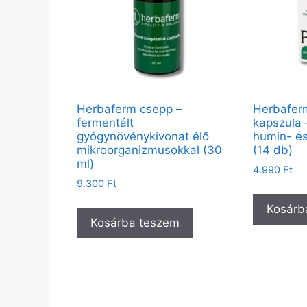
Herbaferm csepp –
Herbafer
fermentált
kapszula –
gyógynövénykivonat élő
humin- és
mikroorganizmusokkal (30
(14 db)
ml)
4.990
Ft
9.300
Ft
Kosárb
Kosárba teszem