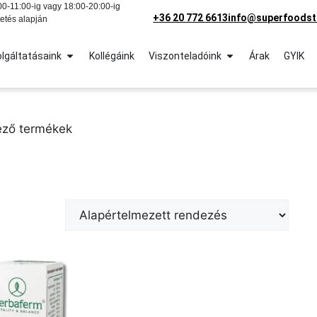
0-11:00-ig vagy 18:00-20:00-ig
+36 20 772 6613
info@superfoodst
etés alapján
lgáltatásaink
Kollégáink
Viszonteladóink
Árak
GYIK
ező termékek