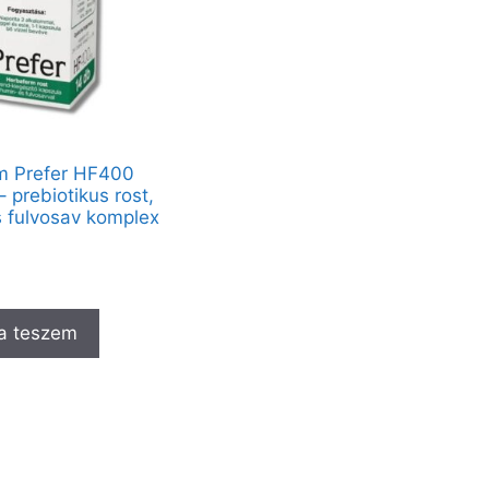
m Prefer HF400
 prebiotikus rost,
 fulvosav komplex
a teszem